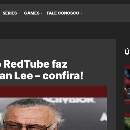
SÉRIES
GAMES
FALE CONOSCO
Ú
ô RedTube faz
n Lee – confira!