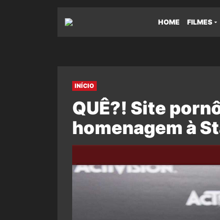
HOME
FILMES
INÍCIO
QUÊ?! Site porn
homenagem à Sta