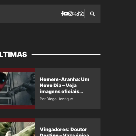
LTIMAS
Homem-Aranha: Um
Novo Dia – Veja
imagens oficiais
descartadas do Hulk
Por Diego Henrique
Cinza no filme
Vingadores: Doutor
Destino – Vaza épica