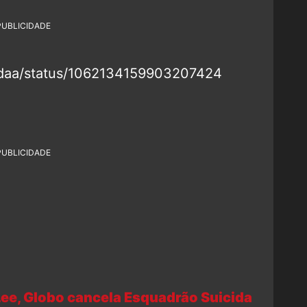
PUBLICIDADE
eidaa/status/1062134159903207424
PUBLICIDADE
e, Globo cancela Esquadrão Suicida