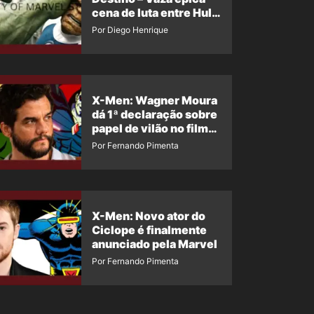
cena de luta entre Hulk
e o Coisa
Por Diego Henrique
X-Men: Wagner Moura
dá 1ª declaração sobre
papel de vilão no filme
da Marvel
Por Fernando Pimenta
X-Men: Novo ator do
Ciclope é finalmente
anunciado pela Marvel
Por Fernando Pimenta