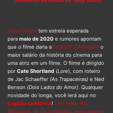
momento do estalo de Tony Stark!
Viúva Negra
tem estreia esperada
para
maio de 2020
e rumores apontam
que o filme daria a
Scarlett Johansson
o
maior salário da história do cinema para
uma atriz em um filme. O filme é dirigido
por
Cate Shortland
(
Lore
), com roteiro
de Jac Schaeffer
(As Trapaceiras)
e Ned
Benson
(Dois Lados do Amor)
. Qualquer
novidade do longa, você lerá aqui no
Legado da Marvel
!
Leia mais: Ray
Winstone, de Os Infiltrados, entra para o