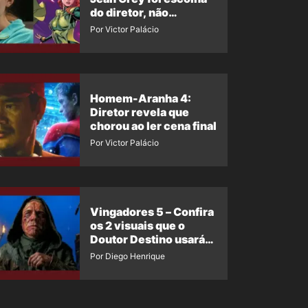
do diretor, não
imposição da Marvel
Por Victor Palácio
Homem-Aranha 4:
Diretor revela que
chorou ao ler cena final
Por Victor Palácio
Vingadores 5 – Confira
os 2 visuais que o
Doutor Destino usará
no filme
Por Diego Henrique