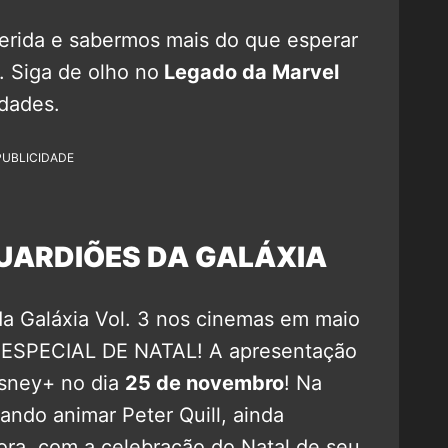
erida e sabermos mais do que esperar
. Siga de olho no
Legado da Marvel
idades.
PUBLICIDADE
UARDIÕES DA GALÁXIA
da Galáxia Vol. 3 nos cinemas em maio
u ESPECIAL DE NATAL! A apresentação
isney+ no dia
25 de novembro
! Na
ando animar Peter Quill, ainda
ra, com a celebração do Natal de seu