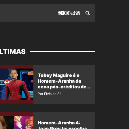
LTIMAS
Tobey Maguire é o
Homem-Aranha da
cena pós-créditos de
Um Novo Dia?
Por Elvis de Sá
Homem-Aranha 4:
Jean Grey foi escolha