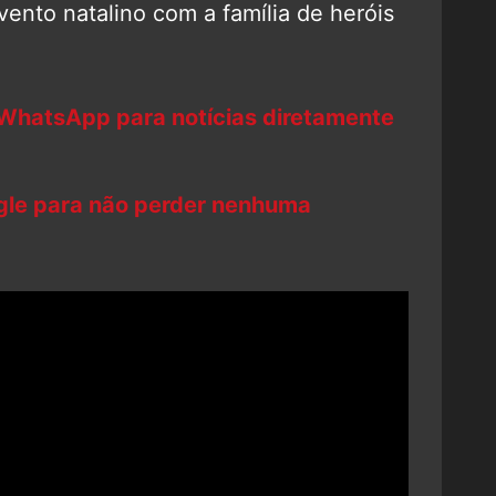
evento natalino com a família de heróis
 WhatsApp para notícias diretamente
ogle para não perder nenhuma