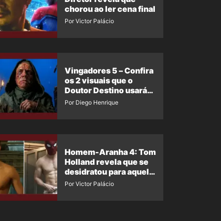
chorou ao ler cena final
Por Victor Palácio
Vingadores 5 – Confira
os 2 visuais que o
Doutor Destino usará
no filme
Por Diego Henrique
Homem-Aranha 4: Tom
Holland revela que se
desidratou para aquela
cena
Por Victor Palácio