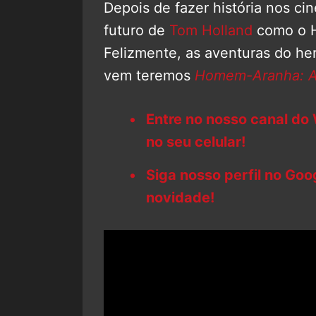
Depois de fazer história nos c
futuro de
Tom Holland
como o H
Felizmente, as aventuras do her
vem teremos
Homem-Aranha: At
Entre no nosso canal do
no seu celular!
Siga nosso perfil no Go
novidade!