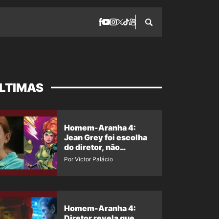
LTIMAS
Homem-Aranha 4:
Jean Grey foi escolha
do diretor, não
imposição da Marvel
Por Victor Palácio
Homem-Aranha 4:
Diretor revela que