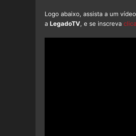
Logo abaixo, assista a um víde
a
LegadoTV
, e se inscreva
clic