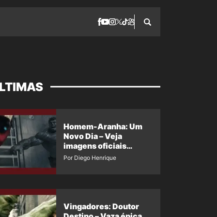
LTIMAS
Homem-Aranha: Um
Novo Dia – Veja
imagens oficiais
descartadas do Hulk
Por Diego Henrique
Cinza no filme
Vingadores: Doutor
Destino – Vaza épica