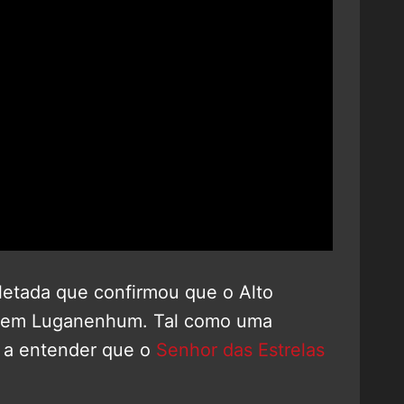
eletada que confirmou que o Alto
so em Luganenhum. Tal como uma
a entender que o
Senhor das Estrelas