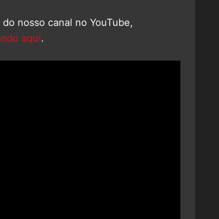
o do nosso canal no YouTube,
ando aqui
.