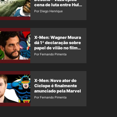
cena de luta entre Hulk
e o Coisa
Por Diego Henrique
X-Men: Wagner Moura
dá 1ª declaração sobre
papel de vilão no filme
da Marvel
Por Fernando Pimenta
X-Men: Novo ator do
Ciclope é finalmente
anunciado pela Marvel
Por Fernando Pimenta