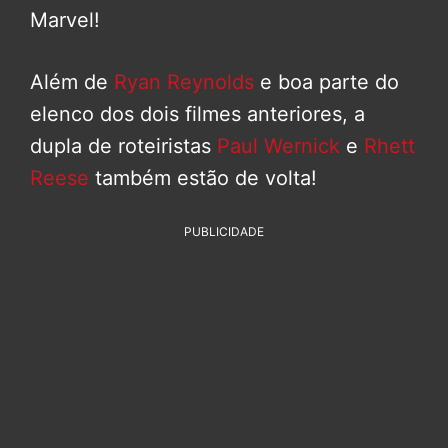
Marvel!
Além de
Ryan Reynolds
e boa parte do
elenco dos dois filmes anteriores, a
dupla de roteiristas
Paul Wernick
e
Rhett
Reese
também estão de volta!
PUBLICIDADE