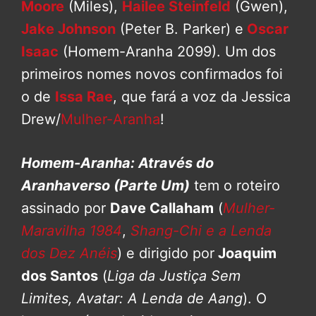
Moore
(Miles),
Hailee Steinfeld
(Gwen),
Jake Johnson
(Peter B. Parker) e
Oscar
Isaac
(Homem-Aranha 2099). Um dos
primeiros nomes novos confirmados foi
o de
Issa Rae
, que fará a voz da Jessica
Drew/
Mulher-Aranha
!
Homem-Aranha: Através do
Aranhaverso (Parte Um)
tem o roteiro
assinado por
Dave Callaham
(
Mulher-
Maravilha 1984
,
Shang-Chi e a Lenda
dos Dez Anéis
) e dirigido por
Joaquim
dos Santos
(
Liga da Justiça Sem
Limites, Avatar: A Lenda de Aang
). O