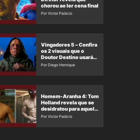
chorou ao ler cena final
Por Victor Palácio
Vingadores 5 – Confira
os 2 visuais que o
Doutor Destino usará
no filme
Por Diego Henrique
Homem-Aranha 4: Tom
Holland revela que se
desidratou para aquela
cena
Por Victor Palácio