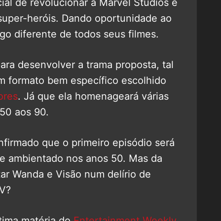
l de revolucionar a Marvel Studios e
 super-heróis. Dando oportunidade ao
lgo diferente de todos seus filmes.
ara desenvolver a trama proposta, tal
m formato bem específico escolhido
ores
. Já que ela homenageará várias
50 aos 90.
nfirmado que o primeiro episódio será
 e ambientado nos anos 50. Mas da
tar Wanda e Visão num delírio de
TV?
tima matéria do
Entertainment Weekly