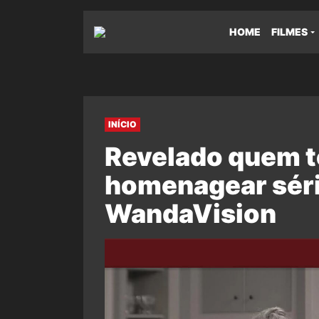
HOME
FILMES
INÍCIO
Revelado quem te
homenagear sér
WandaVision