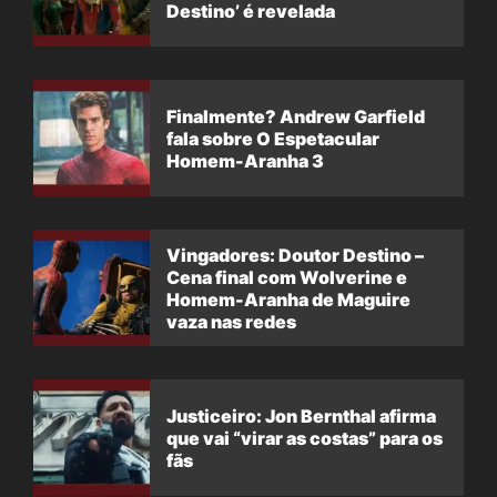
Destino’ é revelada
Finalmente? Andrew Garfield
fala sobre O Espetacular
Homem-Aranha 3
Vingadores: Doutor Destino –
Cena final com Wolverine e
Homem-Aranha de Maguire
vaza nas redes
Justiceiro: Jon Bernthal afirma
que vai “virar as costas” para os
fãs