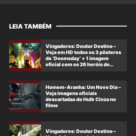
LEIA TAMBÉM
Vingadores: Doutor Destino –
Veja em HD todos os 3 pôsteres
de ‘Doomsday’ + 1 imagem
oficial com os 26 heróis do
filme
Homem-Aranha: Um Novo Dia –
Veja imagens oficiais
descartadas do Hulk Cinza no
filme
Vingadores: Doutor Destino –