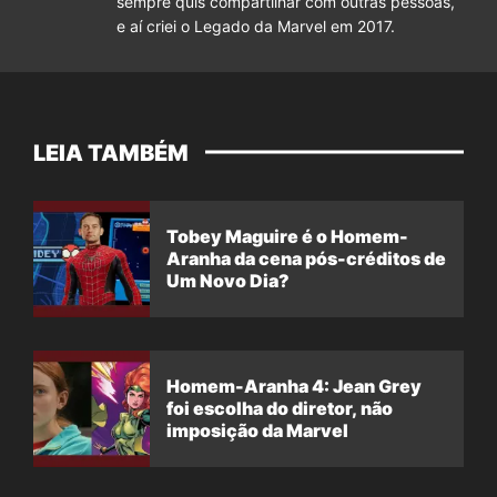
sempre quis compartilhar com outras pessoas,
e aí criei o Legado da Marvel em 2017.
LEIA TAMBÉM
Tobey Maguire é o Homem-
Aranha da cena pós-créditos de
Um Novo Dia?
Homem-Aranha 4: Jean Grey
foi escolha do diretor, não
imposição da Marvel