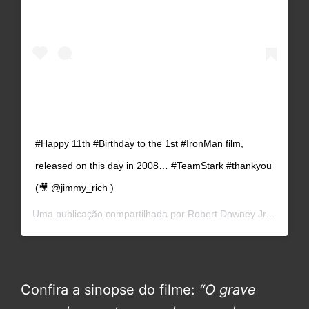
#Happy 11th #Birthday to the 1st #IronMan film,
released on this day in 2008… #TeamStark #thankyou
(🎥 @jimmy_rich )
Uma publicação compartilhada por
Robert Downey Jr.
(@rober
Confira a sinopse do filme:
“O grave