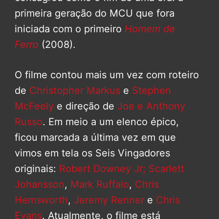
primeira geração do MCU que fora
iniciada com o primeiro
Homem de
Ferro
(2008).
O filme contou mais um vez com roteiro
de
Christopher Markus
e
Stephen
McFeely
e direção de
Joe e Anthony
Russo
. Em meio a um elenco épico,
ficou marcada a última vez em que
vimos em tela os Seis Vingadores
originais:
Robert Downey Jr;
Scarlett
Johansson
,
Mark Ruffalo
,
Chris
Hemsworth
,
Jeremy Renner
e
Chris
Evans
. Atualmente, o filme está