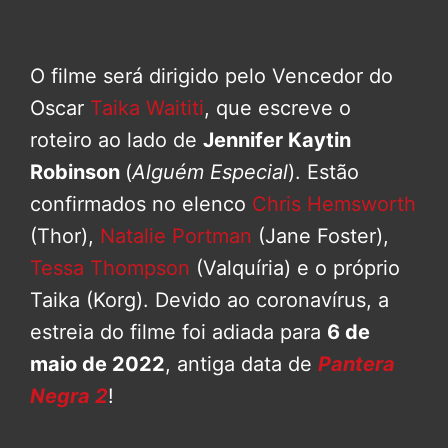
O filme será dirigido pelo Vencedor do
Oscar
Taika Waititi
, que escreve o
roteiro ao lado de
Jennifer Kaytin
Robinson
(
Alguém Especial
). Estão
confirmados no elenco
Chris Hemsworth
(Thor),
Natalie Portman
(Jane Foster),
Tessa Thompson
(Valquíria) e o próprio
Taika (Korg). Devido ao coronavírus, a
estreia do filme foi adiada para
6 de
maio de 2022
, antiga data de
Pantera
Negra 2
!