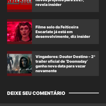
revela insider
Filme solo da Feiticeira
Escarlate já está em
desenvolvimento, diz insider
Vingadores: Doutor Destino – 2º
trailer oficial de ‘Doomsday’
ganha nova data para vazar
novamente
DEIXE SEU COMENTÁRIO