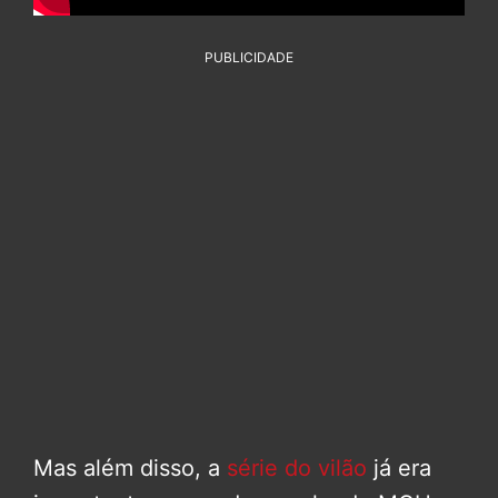
PUBLICIDADE
Mas além disso, a
série do vilão
já era