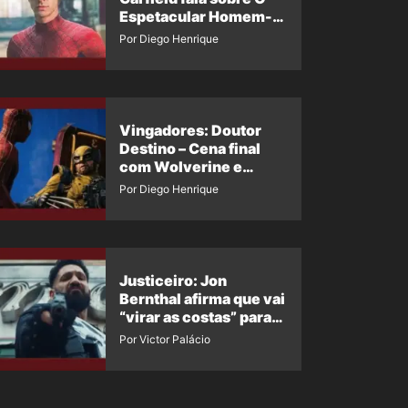
Espetacular Homem-
Aranha 3
Por Diego Henrique
Vingadores: Doutor
Destino – Cena final
com Wolverine e
Homem-Aranha de
Por Diego Henrique
Maguire vaza nas
redes
Justiceiro: Jon
Bernthal afirma que vai
“virar as costas” para
os fãs
Por Victor Palácio