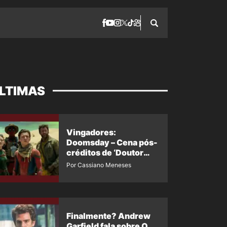
LTIMAS
Vingadores:
Doomsday – Cena pós-
créditos de ‘Doutor
Destino’ é revelada
Por Cassiano Meneses
Finalmente? Andrew
Garfield fala sobre O