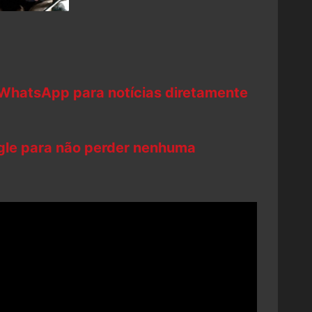
 WhatsApp para notícias diretamente
ogle para não perder nenhuma