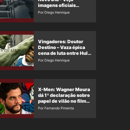
imagens oficiais
descartadas do Hulk
Por Diego Henrique
Cinza no filme
Vingadores: Doutor
Destino – Vaza épica
cena de luta entre Hulk
e o Coisa
Por Diego Henrique
X-Men: Wagner Moura
dá 1ª declaração sobre
papel de vilão no filme
da Marvel
Por Fernando Pimenta