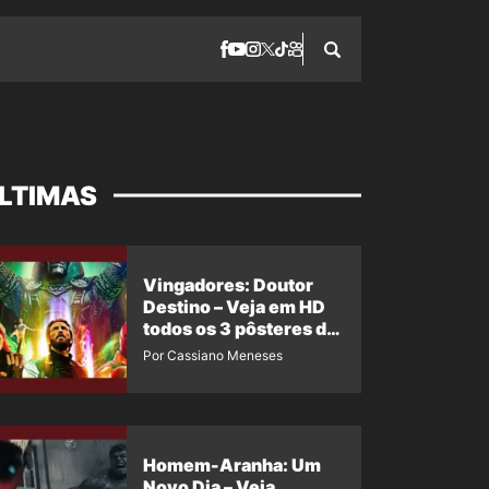
LTIMAS
Vingadores: Doutor
Destino – Veja em HD
todos os 3 pôsteres de
‘Doomsday’ + 1 imagem
Por Cassiano Meneses
oficial com os 26
heróis do filme
Homem-Aranha: Um
Novo Dia – Veja