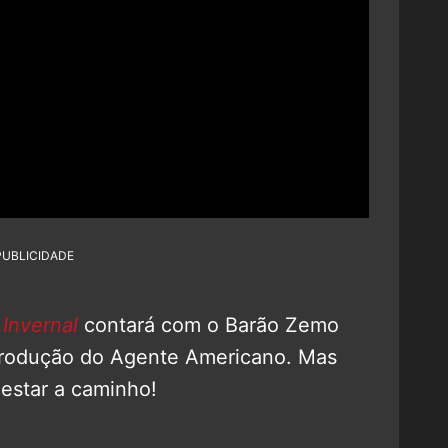
PUBLICIDADE
Invernal
contará com o Barão Zemo
ntrodução do Agente Americano. Mas
estar a caminho!