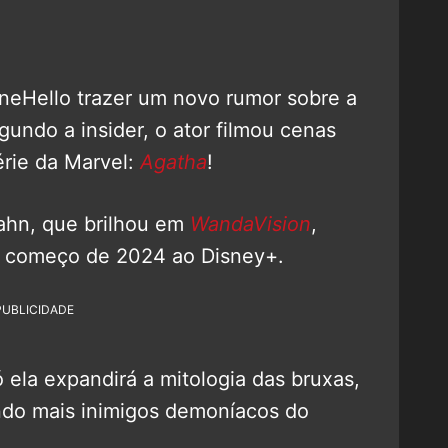
neHello trazer um novo rumor sobre a
ndo a insider, o ator filmou cenas
rie da Marvel:
Agatha
!
Hahn, que brilhou em
WandaVision
,
 e começo de 2024 ao Disney+.
PUBLICIDADE
ó ela expandirá a mitologia das bruxas,
ndo mais inimigos demoníacos do