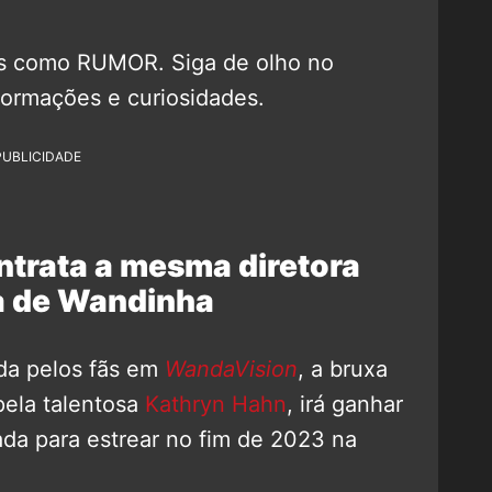
as como RUMOR. Siga de olho no
formações e curiosidades.
PUBLICIDADE
ntrata a mesma diretora
ra de Wandinha
da pelos fãs em
WandaVision
, a bruxa
pela talentosa
Kathryn Hahn
, irá ganhar
ada para estrear no fim de 2023 na