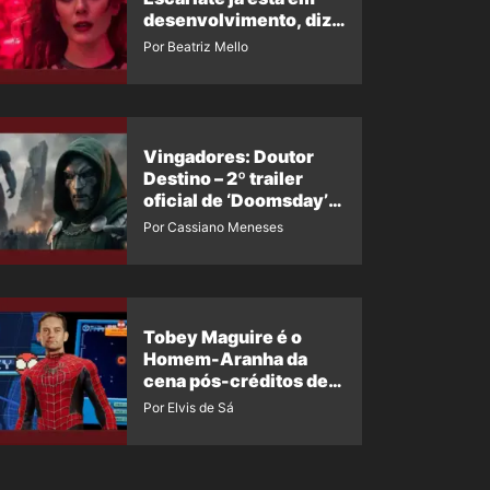
desenvolvimento, diz
insider
Por Beatriz Mello
Vingadores: Doutor
Destino – 2º trailer
oficial de ‘Doomsday’
ganha nova data para
Por Cassiano Meneses
vazar novamente
Tobey Maguire é o
Homem-Aranha da
cena pós-créditos de
Um Novo Dia?
Por Elvis de Sá