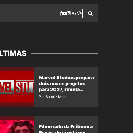
LTIMAS
Marvel Studios prepara
dois novos projetos
para 2027, revela
insider
Por Beatriz Mello
Filme solo da Feiticeira
Escarlate já está em