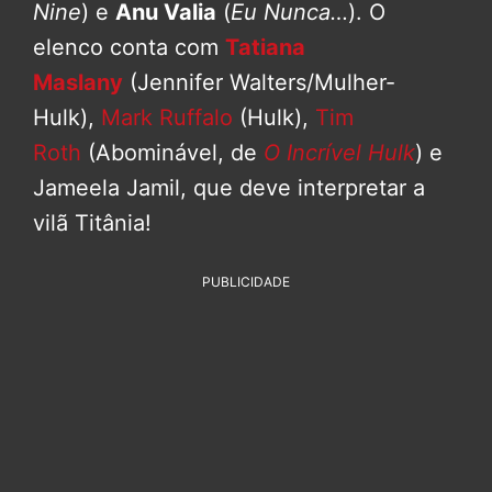
Nine
) e
Anu Valia
(
Eu Nunca…
). O
elenco conta com
Tatiana
Maslany
(Jennifer Walters/Mulher-
Hulk),
Mark Ruffalo
(Hulk),
Tim
Roth
(Abominável, de
O Incrível Hulk
) e
Jameela Jamil, que deve interpretar a
vilã Titânia!
PUBLICIDADE