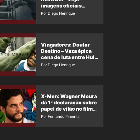
imagens oficiais
descartadas do Hulk
Por Diego Henrique
Cinza no filme
Vingadores: Doutor
Destino – Vaza épica
cena de luta entre Hulk
e o Coisa
Por Diego Henrique
X-Men: Wagner Moura
dá 1ª declaração sobre
papel de vilão no filme
da Marvel
Por Fernando Pimenta