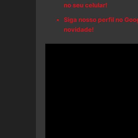
no seu celular!
Siga nosso perfil no Go
novidade!