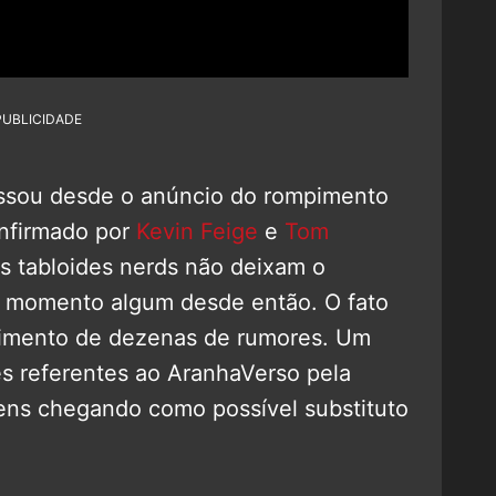
PUBLICIDADE
sou desde o anúncio do rompimento
onfirmado por
Kevin Feige
e
Tom
s tabloides nerds não deixam o
m momento algum desde então. O fato
gimento de dezenas de rumores. Um
s referentes ao AranhaVerso pela
ens chegando como possível substituto