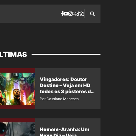
LTIMAS
Vingadores: Doutor
Destino – Veja em HD
todos os 3 pôsteres de
‘Doomsday’ + 1 imagem
Por Cassiano Meneses
oficial com os 26
heróis do filme
Homem-Aranha: Um
Novo Dia – Veja