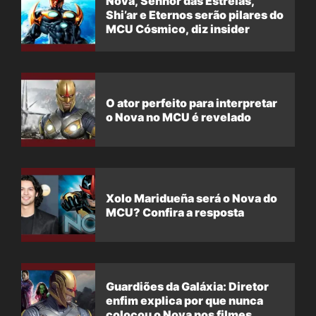
Nova, Senhor das Estrelas,
Shi’ar e Eternos serão pilares do
MCU Cósmico, diz insider
O ator perfeito para interpretar
o Nova no MCU é revelado
Xolo Maridueña será o Nova do
MCU? Confira a resposta
Guardiões da Galáxia: Diretor
enfim explica por que nunca
colocou o Nova nos filmes