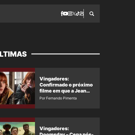
LTIMAS
Vingadores:
Confirmado o próximo
filme em que a Jean
Grey irá aparecer
Por Fernando Pimenta
Vingadores:
Doomsday – Cena pós-