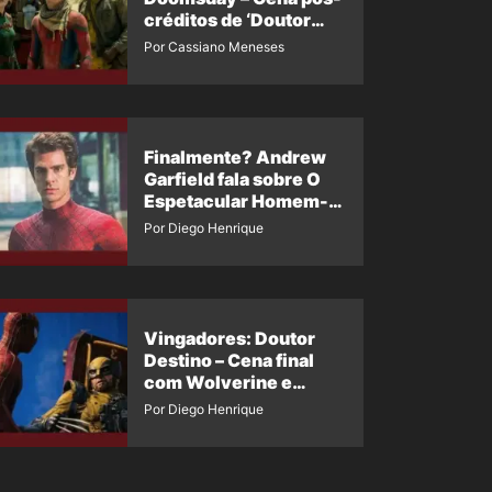
créditos de ‘Doutor
Destino’ é revelada
Por Cassiano Meneses
Finalmente? Andrew
Garfield fala sobre O
Espetacular Homem-
Aranha 3
Por Diego Henrique
Vingadores: Doutor
Destino – Cena final
com Wolverine e
Homem-Aranha de
Por Diego Henrique
Maguire vaza nas
redes