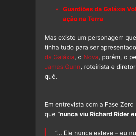
Guardiões da Galáxia Vo
ação na Terra
Mas existe um personagem que 
tinha tudo para ser apresentad
da Galáxia
, o
Nova
, porém, o p
James Gunn
, roteirista e diret
quê.
Em entrevista com a Fase Zero
que
“nunca viu Richard Rider
“… Ele nunca esteve – eu n