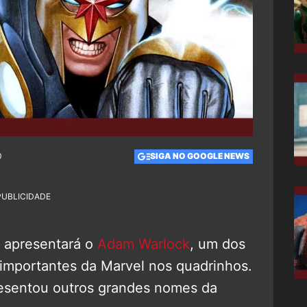
0
SIGA NO GOOGLE NEWS
PUBLICIDADE
 apresentará o
Adam Warlock
, um dos
importantes da Marvel nos quadrinhos.
resentou outros grandes nomes da