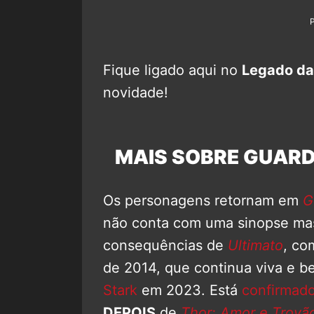
Fique ligado aqui no
Legado da
novidade!
MAIS SOBRE GUARD
Os personagens retornam em
G
não conta com uma sinopse mas
consequências de
Ultimato
, co
de 2014, que continua viva e b
Stark
em 2023. Está
confirmad
DEPOIS
de
Thor: Amor e Trovã