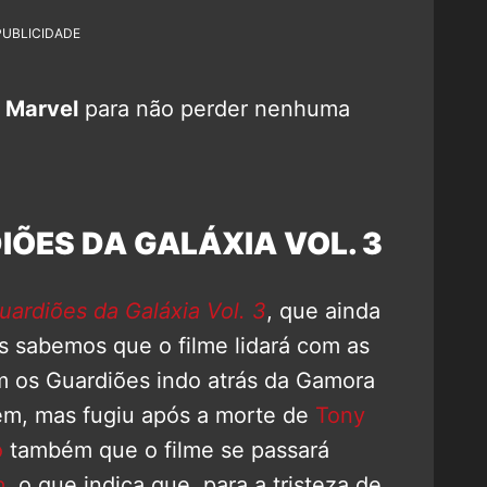
PUBLICIDADE
 Marvel
para não perder nenhuma
IÕES DA GALÁXIA VOL. 3
uardiões da Galáxia Vol. 3
, que ainda
 sabemos que o filme lidará com as
m os Guardiões indo atrás da Gamora
em, mas fugiu após a morte de
Tony
o
também que o filme se passará
o
, o que indica que, para a tristeza de