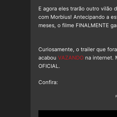
E agora eles trarão outro vilã
com Morbius! Antecipando a est
meses, o filme FINALMENTE gan
Curiosamente, o trailer que fo
acabou
VAZANDO
na internet. 
OFICIAL.
Confira: