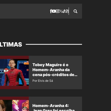
LTIMAS
Tobey Maguire é o
Homem-Aranha da
cena pós-créditos de
Um Novo Dia?
Por Elvis de Sá
Homem-Aranha 4:
Jean Grey foi escolha