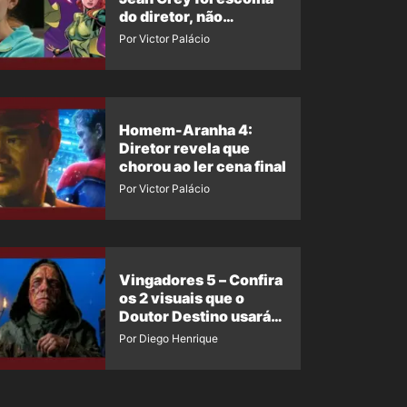
do diretor, não
imposição da Marvel
Por Victor Palácio
Homem-Aranha 4:
Diretor revela que
chorou ao ler cena final
Por Victor Palácio
Vingadores 5 – Confira
os 2 visuais que o
Doutor Destino usará
no filme
Por Diego Henrique