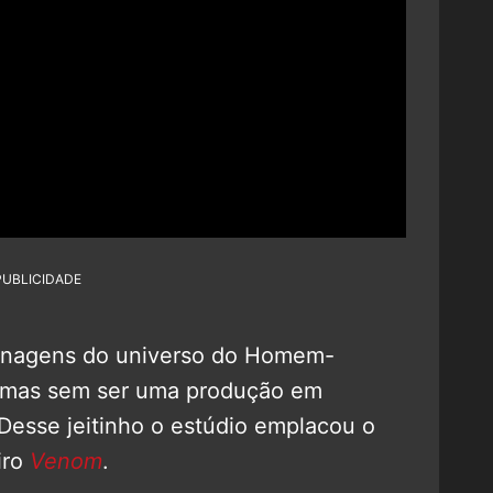
PUBLICIDADE
sonagens do universo do Homem-
 mas sem ser uma produção em
 Desse jeitinho o estúdio emplacou o
iro
Venom
.