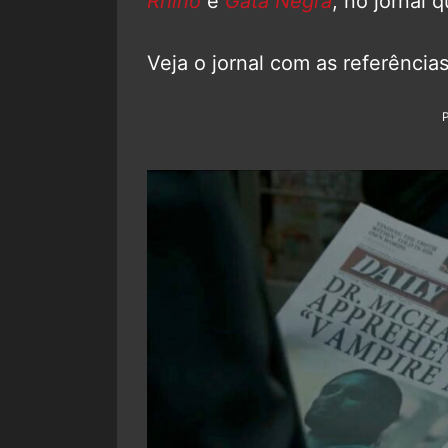
Rhino
e
Gata Negra
, no jornal 
Veja o jornal com as referências