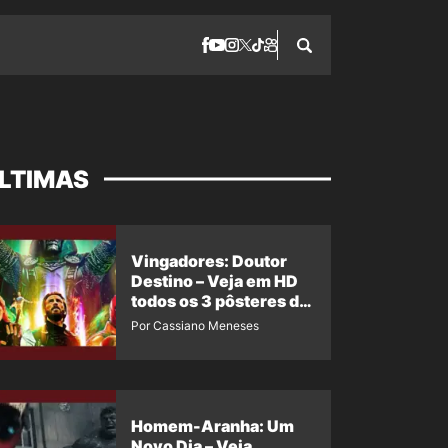
LTIMAS
Vingadores: Doutor
Destino – Veja em HD
todos os 3 pôsteres de
‘Doomsday’ + 1 imagem
Por Cassiano Meneses
oficial com os 26
heróis do filme
Homem-Aranha: Um
Novo Dia – Veja