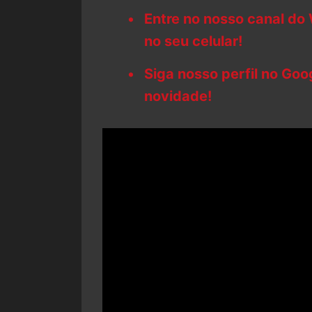
Entre no nosso canal do
no seu celular!
Siga nosso perfil no Go
novidade!