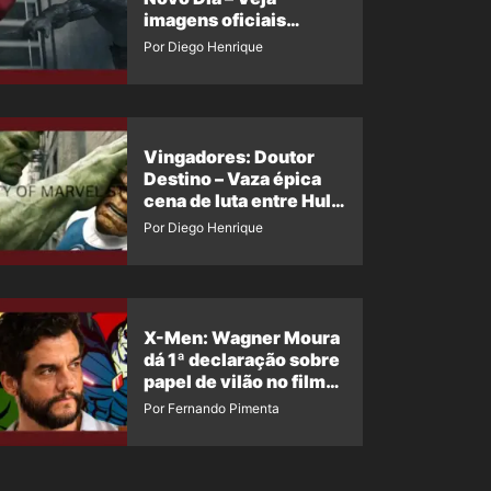
imagens oficiais
descartadas do Hulk
Por Diego Henrique
Cinza no filme
Vingadores: Doutor
Destino – Vaza épica
cena de luta entre Hulk
e o Coisa
Por Diego Henrique
X-Men: Wagner Moura
dá 1ª declaração sobre
papel de vilão no filme
da Marvel
Por Fernando Pimenta