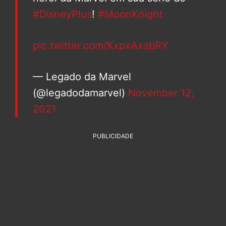
#DisneyPlus
!
#MoonKnight
pic.twitter.com/KxpxAxabRY
— Legado da Marvel
(@legadodamarvel)
November 12,
2021
PUBLICIDADE