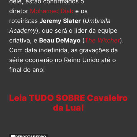
dele, estão confirmados o
diretor
Mohamed Diab
e os
roteiristas
Jeremy Slater
(
Umbrella
Academy
), que será o líder da equipe
criativa, e
Beau DeMayo
(
The Witcher
).
Com data indefinida, as gravações da
série ocorrerão no Reino Unido até o
final do ano!
Leia TUDO SOBRE Cavaleiro
da Lua!
REPORTAR ERRO