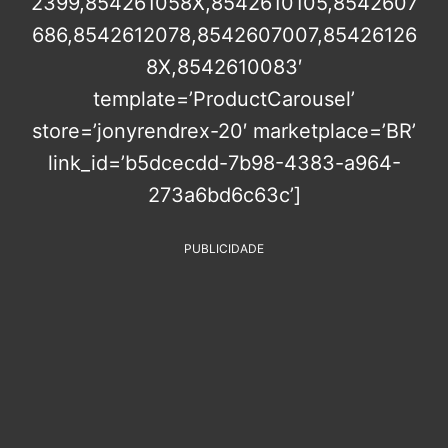
2399,854261058X,8542610105,8542607
686,8542612078,8542607007,85426126
8X,8542610083′
template=’ProductCarousel’
store=’jonyrendrex-20′ marketplace=’BR’
link_id=’b5dcecdd-7b98-4383-a964-
273a6bd6c63c’]
PUBLICIDADE