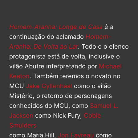
Homem-Aranha: Longe de Casa
é a
continuação do aclamado
Homem-
Aranha: De Volta ao Lar
. Todo o o elenco
protagonista está de volta, inclusive o
vilão Abutre interpretando por
Michael
Keaton
. Também teremos o novato no
MCU
Jake Gyllenhaal
como o vilão
Mistério, o retorno de personagens
conhecidos do MCU, como
Samuel L.
Jackson
como Nick Fury,
Cobie
Smulders
como Maria Hill,
Jon Favreau
como