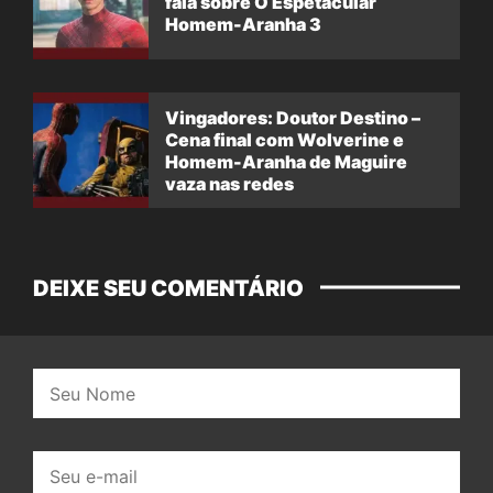
fala sobre O Espetacular
Homem-Aranha 3
Vingadores: Doutor Destino –
Cena final com Wolverine e
Homem-Aranha de Maguire
vaza nas redes
DEIXE SEU COMENTÁRIO
Nome:
E-
mail: