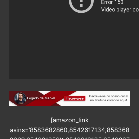
[amazon_link
asins=’8583682860,8542617134,858368