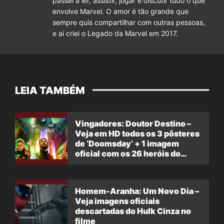
passei a ler, assistir, jogar e discutir tudo o que
envolve Marvel. O amor é tão grande que
sempre quis compartilhar com outras pessoas,
e aí criei o Legado da Marvel em 2017.
LEIA TAMBÉM
Vingadores: Doutor Destino –
Veja em HD todos os 3 pôsteres
de ‘Doomsday’ + 1 imagem
oficial com os 26 heróis do
filme
Homem-Aranha: Um Novo Dia –
Veja imagens oficiais
descartadas do Hulk Cinza no
filme