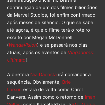
continuação de um dos filmes bilionários
da Marvel Studios, foi enfim confirmado
após meses de silêncio. O que se sabe
até agora, é que o filme terá o roteiro
escrito por Megan McDonnell
(
WandaVision
) e se passará nos dias
atuais, após os eventos de
Vingadores:
Ultimato
!
A diretora
Nia Dacosta
irá comandar a
sequência. Obviamente,
Brie
Larson
estará de volta como Carol
Danvers. Assim como o retorno de
Iman
Vellani
como Kamala Khan, a
Ms. Marvel
,