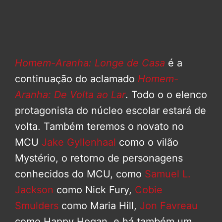
Homem-Aranha: Longe de Casa
é a
continuação do aclamado
Homem-
Aranha: De Volta ao Lar
. Todo o o elenco
protagonista do núcleo escolar estará de
volta. Também teremos o novato no
MCU
Jake Gyllenhaal
como o vilão
Mystério, o retorno de personagens
conhecidos do MCU, como
Samuel L.
Jackson
como Nick Fury,
Cobie
Smulders
como Maria Hill,
Jon Favreau
como Happy Hogan, e há também um