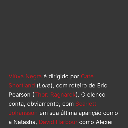
Viúva Negra
é dirigido por
Cate
Shortland
(
Lore
), com roteiro de Eric
Pearson (
Thor: Ragnarok
). O elenco
conta, obviamente, com
Scarlett
Johansson
em sua última aparição como
a Natasha,
David Harbour
como Alexei