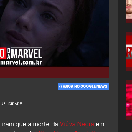
SIGA NO GOOGLE NEWS
PUBLICIDADE
ntiram que a morte da
Viúva Negra
em