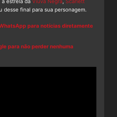
, a estrela da
Viúva Negra
,
Scarlett
ou desse final para sua personagem.
 WhatsApp para notícias diretamente
ogle para não perder nenhuma