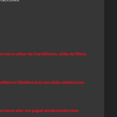
PUBLICIDADE
 novo olhar do Carnificina, vilão do filme
da Marvel Studios traz um vilão misterioso
m novo ator em papel ainda misterioso