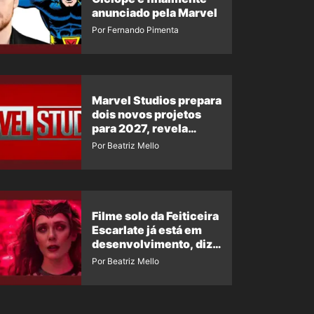
anunciado pela Marvel
Por Fernando Pimenta
Marvel Studios prepara
dois novos projetos
para 2027, revela
insider
Por Beatriz Mello
Filme solo da Feiticeira
Escarlate já está em
desenvolvimento, diz
insider
Por Beatriz Mello