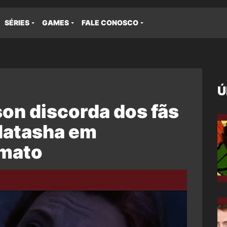
SÉRIES
GAMES
FALE CONOSCO
Ú
on discorda dos fãs
 Natasha em
imato