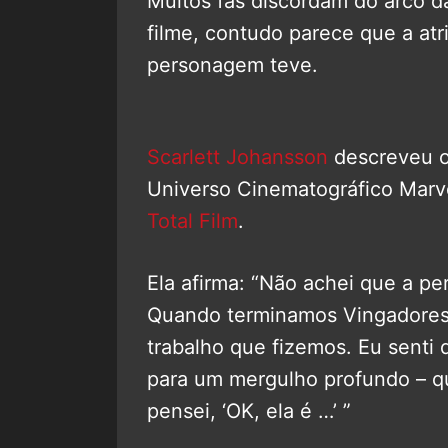
Muitos fãs discordam do arco 
filme, contudo parece que a atri
personagem teve.
Scarlett Johansson
descreveu o
Universo Cinematográfico Marv
Total Film
.
Ela afirma: “Não achei que a pe
Quando terminamos Vingadores:
trabalho que fizemos. Eu senti
para um mergulho profundo – qu
pensei, ‘OK, ela é …’ ”