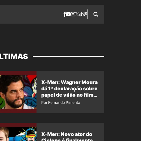
LTIMAS
X-Men: Wagner Moura
dá 1ª declaração sobre
papel de vilão no filme
da Marvel
Por Fernando Pimenta
X-Men: Novo ator do
Ciclope é finalmente