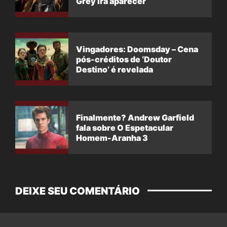
Grey irá aparecer
Vingadores: Doomsday – Cena
pós-créditos de ‘Doutor
Destino’ é revelada
Finalmente? Andrew Garfield
fala sobre O Espetacular
Homem-Aranha 3
DEIXE SEU COMENTÁRIO