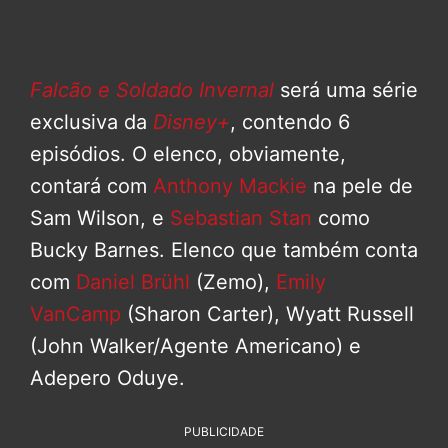
Falcão e Soldado Invernal
será uma série
exclusiva da
Disney+
, contendo 6
episódios. O elenco, obviamente,
contará com
Anthony Mackie
na pele de
Sam Wilson, e
Sebastian Stan
como
Bucky Barnes. Elenco que também conta
com
Daniel Brühl
(Zemo),
Emily
VanCamp
(Sharon Carter), Wyatt Russell
(John Walker/Agente Americano) e
Adepero Oduye.
PUBLICIDADE