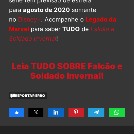
série tem previsão de estreia
para
agosto de 2020
somente
no
Disney+
. Acompanhe o
Legado da
Marvel
para saber
TUDO
de
Falcão e
Soldado Invernal
!
Leia TUDO SOBRE Falcão e
Soldado Invernal!
REPORTAR ERRO