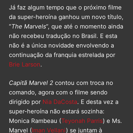
Já faz algum tempo que o próximo filme
da super-heroína ganhou um novo título,
“
The Marvels
“, que até o momento ainda
não recebeu tradução no Brasil. E esta
não é a única novidade envolvendo a
continuação da franquia estrelada por
Brie Larson
.
Capitã Marvel 2
contou com troca no
comando, agora com o filme sendo
dirigido por
Nia DaCosta
. E desta vez a
super-heroína não estará sozinha:
Monica Rambeau (
Teyonah Parris
) e Ms.
Marvel (
Iman Vellani
) se juntam à