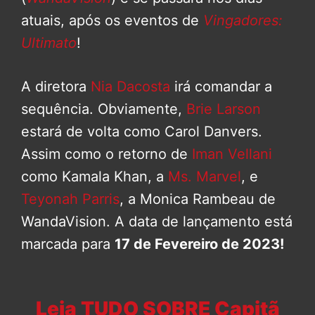
atuais, após os eventos de
Vingadores:
Ultimato
!
A diretora
Nia Dacosta
irá comandar a
sequência. Obviamente,
Brie Larson
estará de volta como Carol Danvers.
Assim como o retorno de
Iman Vellani
como Kamala Khan, a
Ms. Marvel
, e
Teyonah Parris
, a Monica Rambeau de
WandaVision. A data de lançamento está
marcada para
17 de Fevereiro de 2023!
Leia TUDO SOBRE Capitã