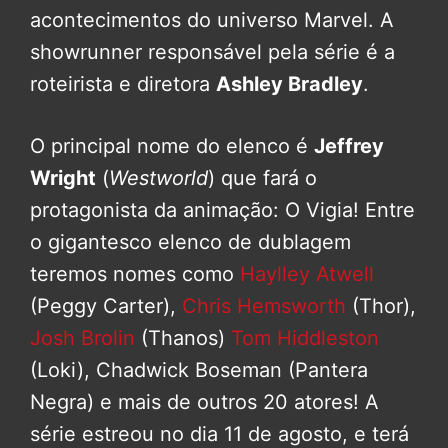
acontecimentos do universo Marvel. A
showrunner responsável pela série é a
roteirista e diretora
Ashley Bradley
.
O principal nome do elenco é
Jeffrey
Wright
(
Westworld
) que fará o
protagonista da animação: O Vigia! Entre
o gigantesco elenco de dublagem
teremos nomes como
Haylley Atwell
(Peggy Carter),
Chris Hemsworth
(Thor),
Josh Brolin
(Thanos)
Tom Hiddleston
(Loki), Chadwick Boseman (Pantera
Negra) e mais de outros 20 atores! A
série estreou no dia 11 de agosto, e terá