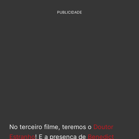
PUBLICIDADE
No terceiro filme, teremos o
Doutor
Estranho
! E a presença de
Benedict