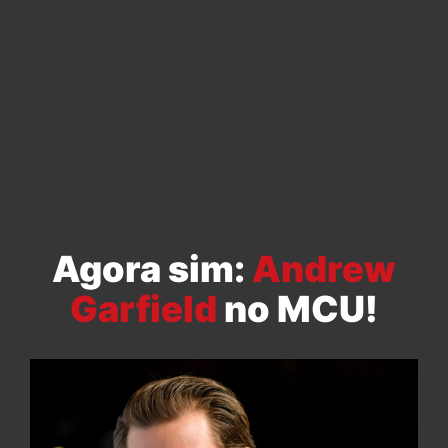
Agora sim:
Andrew
Garfield
no MCU!