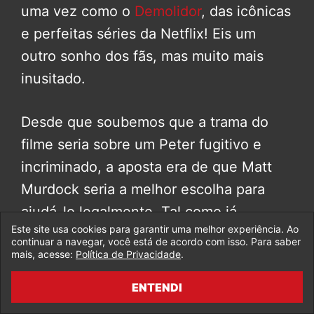
uma vez como o
Demolidor
, das icônicas
e perfeitas séries da Netflix! Eis um
outro sonho dos fãs, mas muito mais
inusitado.
Desde que soubemos que a trama do
filme seria sobre um Peter fugitivo e
incriminado, a aposta era de que Matt
Murdock seria a melhor escolha para
ajudá-lo legalmente. Tal como já
Este site usa cookies para garantir uma melhor experiência. Ao
aconteceu nas HQs e até em desenhos.
continuar a navegar, você está de acordo com isso. Para saber
mais, acesse:
Política de Privacidade
.
A notícia veio com um choque, não só
ENTENDI
pela presença do Demolidor no filme,