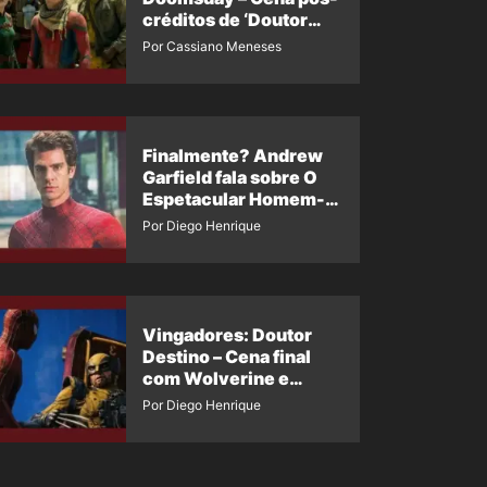
créditos de ‘Doutor
Destino’ é revelada
Por Cassiano Meneses
Finalmente? Andrew
Garfield fala sobre O
Espetacular Homem-
Aranha 3
Por Diego Henrique
Vingadores: Doutor
Destino – Cena final
com Wolverine e
Homem-Aranha de
Por Diego Henrique
Maguire vaza nas
redes