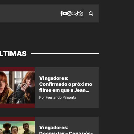
LTIMAS
Vingadores:
Confirmado o próximo
filme em que a Jean
Grey irá aparecer
Por Fernando Pimenta
Vingadores:
Doomsday – Cena pós-