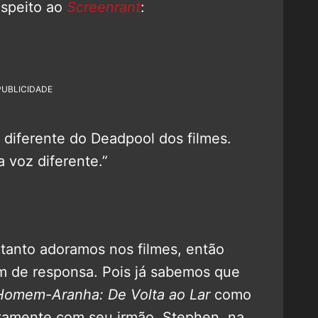
espeito ao
Screenrant
:
PUBLICIDADE
 diferente do Deadpool dos filmes.
 voz diferente.”
 tanto adoramos nos filmes, então
 de responsa. Pois já sabemos que
Homem-Aranha: De Volta ao Lar
como
untamente com seu irmão, Stephen, na