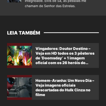
integridade. Elvis de Sá, as pessoas me
chamam de Senhor das Estrelas.
LEIA TAMBÉM
Vingadores: Doutor Destino –
Veja em HD todos os 3 pôsteres
de ‘Doomsday’ + 1 imagem
oficial com os 26 heróis do
filme
Homem-Aranha: Um Novo Dia –
Veja imagens oficiais
descartadas do Hulk Cinza no
filme