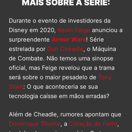
MAIS SOBRE A SÉRIE:
Durante o evento de investidores da
Disney em 2020,
Kevin Feige
anunciou a
surpreendente
Armor Wars
! Série
estrelada por
Don Cheadle
, o Máquina
de Combate. Não temos uma sinopse
oficial, mas Feige revelou que a trama
será sobre o maior pesadelo de
Tony
Stark
: O que aconteceria se sua
tecnologia caísse em mãos erradas?
Além de Cheadle, rumores apontam que
Dominique Thorne
, a
Coração de Ferro
,