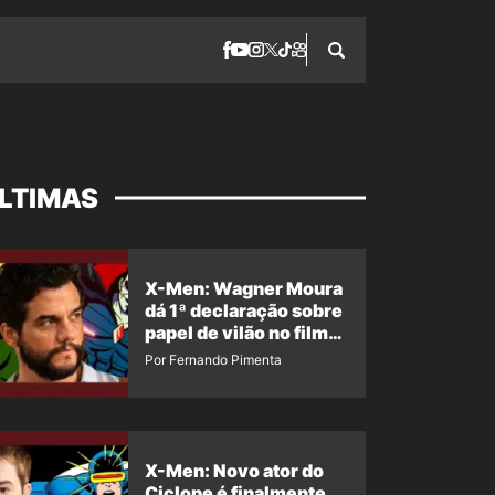
LTIMAS
X-Men: Wagner Moura
dá 1ª declaração sobre
papel de vilão no filme
da Marvel
Por Fernando Pimenta
X-Men: Novo ator do
Ciclope é finalmente