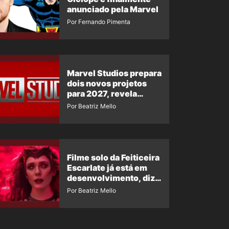
anunciado pela Marvel
Por Fernando Pimenta
Marvel Studios prepara
dois novos projetos
para 2027, revela
insider
Por Beatriz Mello
Filme solo da Feiticeira
Escarlate já está em
desenvolvimento, diz
insider
Por Beatriz Mello