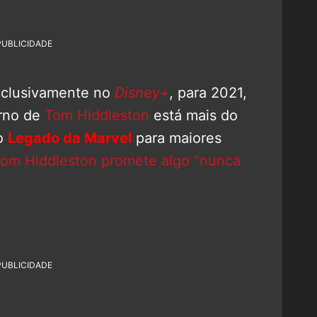
PUBLICIDADE
exclusivamente no
Disney+
, para 2021,
orno de
Tom Hiddleston
está mais do
no
Legado da Marvel
para maiores
Tom Hiddleston promete algo “nunca
PUBLICIDADE