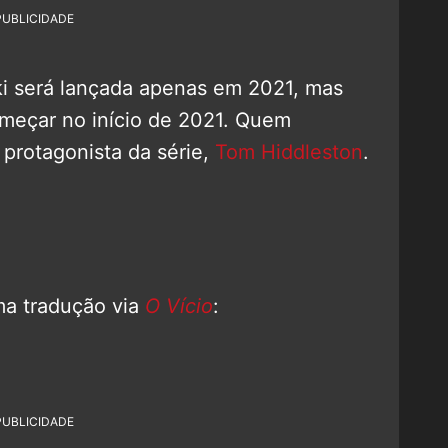
PUBLICIDADE
ki será lançada apenas em 2021, mas
omeçar no início de 2021. Quem
r protagonista da série,
Tom Hiddleston
.
ma tradução via
O Vício
:
PUBLICIDADE