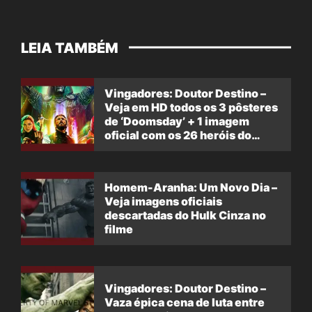
LEIA TAMBÉM
Vingadores: Doutor Destino –
Veja em HD todos os 3 pôsteres
de ‘Doomsday’ + 1 imagem
oficial com os 26 heróis do
filme
Homem-Aranha: Um Novo Dia –
Veja imagens oficiais
descartadas do Hulk Cinza no
filme
Vingadores: Doutor Destino –
Vaza épica cena de luta entre