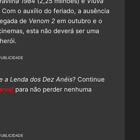
avilha 1984
(2,25 milhões) e
Viúva
Com o auxílio do feriado, a ausência
hegada de
Venom 2
em outubro e o
 cinemas, esta não deverá ser uma
herói.
PUBLICIDADE
e a Lenda dos Dez Anéis
? Continue
rvel
para não perder nenhuma
PUBLICIDADE