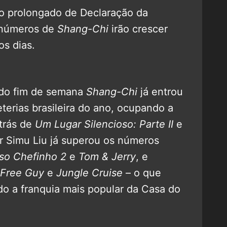
do prolongado de Declaração da
 números de
Shang-Chi
irão crescer
os dias.
 do fim de semana
Shang-Chi
já entrou
eterias brasileira do ano, ocupando a
atrás de
Um Lugar Silencioso: Parte II
e
or Simu Liu já superou os números
so Chefinho 2
e
Tom & Jerry
, e
Free Guy
e
Jungle Cruise
– o que
o a franquia mais popular da Casa do