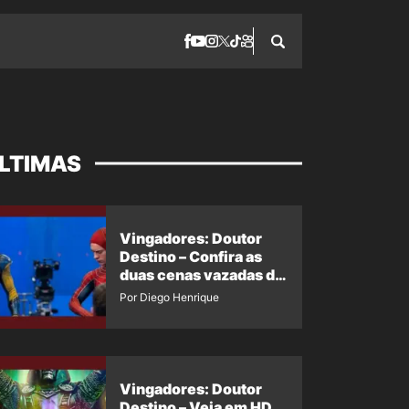
LTIMAS
Vingadores: Doutor
Destino – Confira as
duas cenas vazadas do
Wolverine e o Homem-
Por Diego Henrique
Aranha de Maguire
Vingadores: Doutor
Destino – Veja em HD