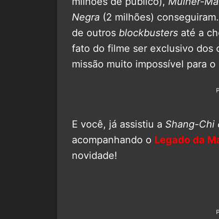
milhões de público),
Mulher-Mar
Negra
(2 milhões) conseguiram. 
de outros
blockbusters
até a c
fato do filme ser exclusivo dos
missão muito impossível para o 
E você, já assistiu a
Shang-Chi 
acompanhando o
Legado da Ma
novidade!