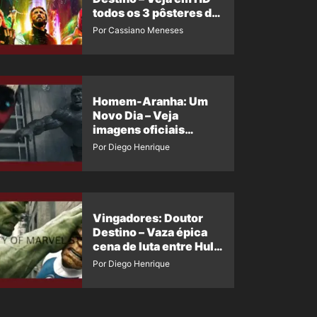
todos os 3 pôsteres de
‘Doomsday’ + 1 imagem
Por Cassiano Meneses
oficial com os 26
heróis do filme
Homem-Aranha: Um
Novo Dia – Veja
imagens oficiais
descartadas do Hulk
Por Diego Henrique
Cinza no filme
Vingadores: Doutor
Destino – Vaza épica
cena de luta entre Hulk
e o Coisa
Por Diego Henrique