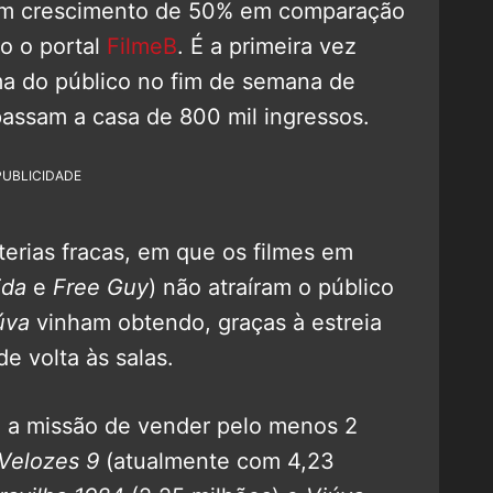
m um crescimento de 50% em comparação
o o portal
FilmeB
. É a primeira vez
ma do público no fim de semana de
passam a casa de 800 mil ingressos.
PUBLICIDADE
terias fracas, em que os filmes em
ida
e
Free Guy
) não atraíram o público
úva
vinham obtendo, graças à estreia
de volta às salas.
á a missão de vender pelo menos 2
Velozes 9
(atualmente com 4,23