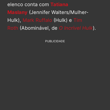
elenco conta com
Tatiana
Maslany
(Jennifer Walters/Mulher-
Hulk),
Mark Ruffalo
(Hulk) e
Tim
Roth
(Abominável, de
O Incrível Hulk
).
PUBLICIDADE