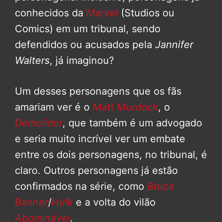
conhecidos da
Marvel
(Studios ou
Comics) em um tribunal, sendo
defendidos ou acusados pela
Jannifer
Walters
, já imaginou?
Um desses personagens que os fãs
amariam ver é o
Matt Murdock
, o
Demolidor
, que também é um advogado
e seria muito incrível ver um embate
entre os dois personagens, no tribunal, é
claro. Outros personagens já estão
confirmados na série, como
Bruce
Banner
/
Hulk
e a volta do vilão
Abominável
.