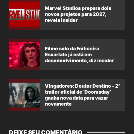
Marvel Studios prepara dois
novos projetos para 2027,
revela insider
Filme solo da Feiticeira
Escarlate já está em
desenvolvimento, diz insider
Vingadores: Doutor Destino – 2º
trailer oficial de ‘Doomsday’
ganha nova data para vazar
novamente
DEIXE SEU COMENTÁRIO