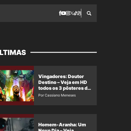
LTIMAS
Vingadores: Doutor
Destino – Veja em HD
todos os 3 pôsteres de
‘Doomsday’ + 1 imagem
Por Cassiano Meneses
oficial com os 26
heróis do filme
Homem-Aranha: Um
Novo Dia – Veja