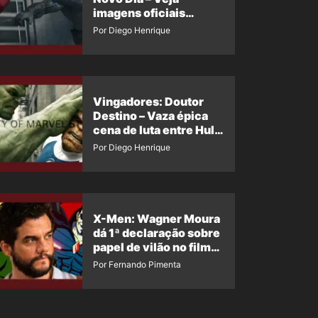
imagens oficiais
descartadas do Hulk
Por Diego Henrique
Cinza no filme
Vingadores: Doutor
Destino – Vaza épica
cena de luta entre Hulk
e o Coisa
Por Diego Henrique
X-Men: Wagner Moura
dá 1ª declaração sobre
papel de vilão no filme
da Marvel
Por Fernando Pimenta