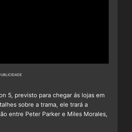
PUBLICIDADE
on 5, previsto para chegar ás lojas em
lhes sobre a trama, ele trará a
ão entre Peter Parker e Miles Morales,