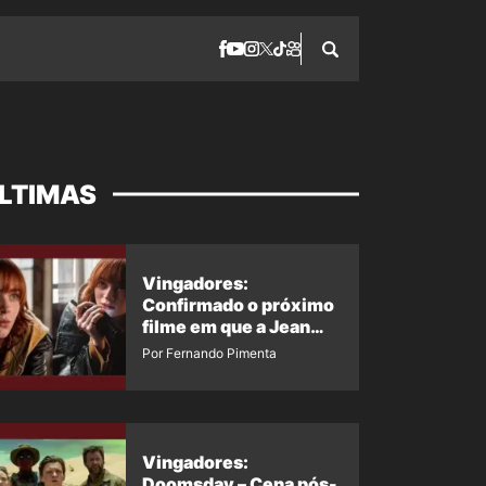
LTIMAS
Vingadores:
Confirmado o próximo
filme em que a Jean
Grey irá aparecer
Por Fernando Pimenta
Vingadores:
Doomsday – Cena pós-