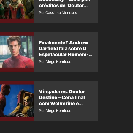
créditos de ‘Doutor
Destino’ é revelada
Por Cassiano Meneses
Finalmente? Andrew
Garfield fala sobre O
Espetacular Homem-
Aranha 3
Por Diego Henrique
Vingadores: Doutor
Destino – Cena final
com Wolverine e
Homem-Aranha de
Por Diego Henrique
Maguire vaza nas
redes