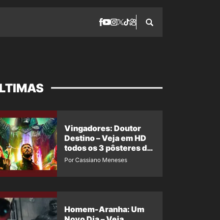
LTIMAS
Vingadores: Doutor
Destino – Veja em HD
todos os 3 pôsteres de
‘Doomsday’ + 1 imagem
Por Cassiano Meneses
oficial com os 26
heróis do filme
Homem-Aranha: Um
Novo Dia – Veja