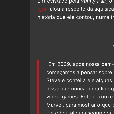
Entrevistado pela
Vanity Fair
, 
Iger
falou a respeito da aquisiçã
história que ele contou, numa 
“Em 2009, apos nossa bem-s
começamos a pensar sobre 
Steve e contei a ele alguns
disse que nunca tinha lido 
vídeo-games. Então, trouxe
Marvel, para mostrar o que
Ele olhou alguns segundos, 