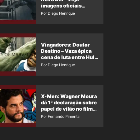
imagens oficiais
descartadas do Hulk
Por Diego Henrique
Cinza no filme
Vingadores: Doutor
Destino – Vaza épica
cena de luta entre Hulk
e o Coisa
Por Diego Henrique
X-Men: Wagner Moura
dá 1ª declaração sobre
papel de vilão no filme
da Marvel
Por Fernando Pimenta