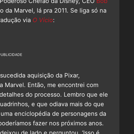
o Poderoso Chefão da Disney, CEO
Bob
o da Marvel, lá pra 2011. Se liga só na
tradução via
O Vício
:
PUBLICIDADE
ucedida aquisição da Pixar,
a Marvel. Então, me encontrei com
 detalhes do processo. Lembro que ele
quadrinhos, e que odiava mais do que
 uma enciclopédia de personagens da
 poderíamos fazer nos próximos anos.
deixou de lado e perguntou, ‘Isso é