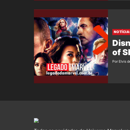
NOTÍCIA
Dis
of S
Por Elvis d