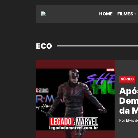
HOME
FILMES
ECO
SÉRIES
Apó
Demo
da 
Por Elvis d