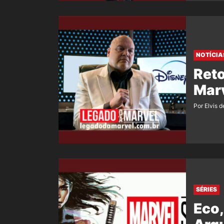
NOTÍCIA
Reto
Marv
Por Elvis d
SÉRIES
Eco