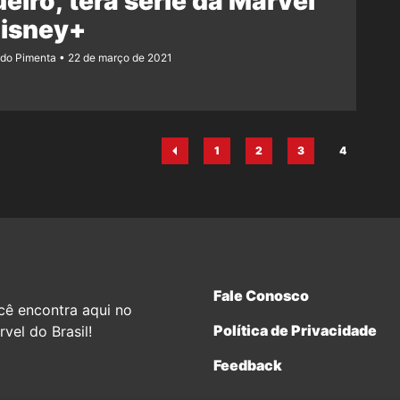
eiro, terá série da Marvel
Disney+
ndo Pimenta
22 de março de 2021
1
2
3
4
Página
Página
Página
Página
Fale Conosco
cê encontra aqui no
Política de Privacidade
vel do Brasil!
Feedback