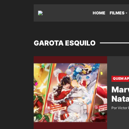
HOME
FILMES
GAROTA ESQUILO
QUEM AP
Marv
Nata
Por Victor