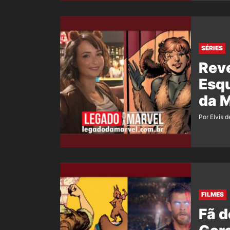
SÉRIES
Reve
Esq
da 
Por Elvis d
FILMES
Fã d