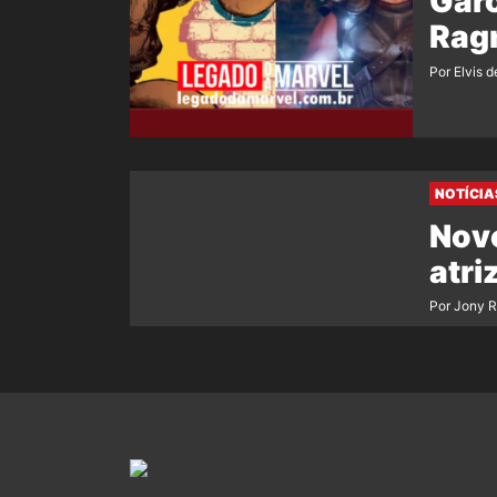
Garo
Rag
Por Elvis d
NOTÍCIA
Novo
atri
Por Jony 