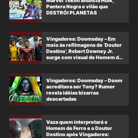
Marvel Tokon anuncia Hulk,
Pantera Negra e vilão que
DESTRÓI PLANETAS
Vingadores: Doomsday – Em
meio às refilmagens de ‘Doutor
Destino’, Robert Downey Jr.
surge com visual de Homem de
Ferro
Vingadores: Doomsday – Doom
acreditava ser Tony? Rumor
revela idéias bizarras
descartadas
Vaza quem interpretará o
Homem de Ferro e o Doutor
Destino após Vingadores: