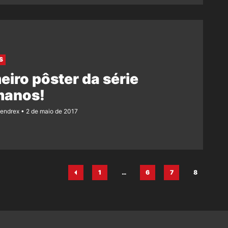
S
eiro pôster da série
manos!
Rendrex
2 de maio de 2017
1
…
6
7
8
Página
Página
Página
Página