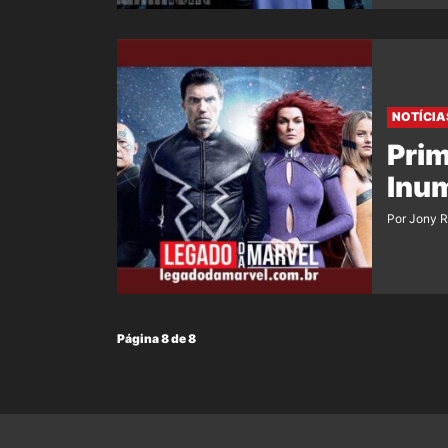
NOTÍCIA
Prim
Inu
Por Jony 
Página 8 de 8