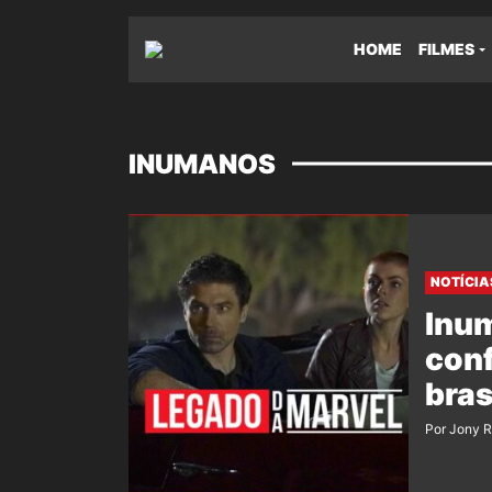
HOME
FILMES
INUMANOS
NOTÍCIA
Inum
conf
bras
Por Jony 