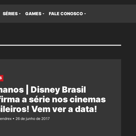
SÉRIES
GAMES
FALE CONOSCO
S
anos | Disney Brasil
irma a série nos cinemas
ileiros! Vem ver a data!
Rendrex
26 de junho de 2017